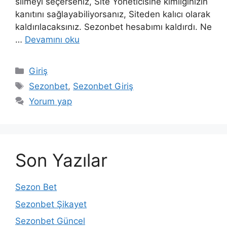
silmeyi seçerseniz, Site Yöneticisine kimliğinizin
kanıtını sağlayabiliyorsanız, Siteden kalıcı olarak
kaldırılacaksınız. Sezonbet hesabımı kaldırdı. Ne
…
Devamını oku
Kategoriler
Giriş
Etiketler
Sezonbet
,
Sezonbet Giriş
Yorum yap
Son Yazılar
Sezon Bet
Sezonbet Şikayet
Sezonbet Güncel