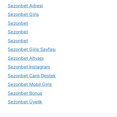
Sezonbet Adresi
Sezonbet Giriş
Sezonbet
Sezonbet
Sezonbet
Sezonbet Giriş Sayfası
Sezonbet Altyapı
Sezonbet İnstagram
Sezonbet Canlı Destek
Sezonbet Mobil Giriş
Sezonbet Bonus
Sezonbet Üyelik