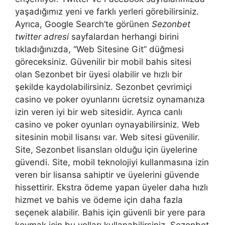
yaşadığımız yeni ve farklı yerleri görebilirsiniz.
Ayrıca, Google Search’te görünen
Sezonbet
twitter adresi
sayfalardan herhangi birini
tıkladığınızda, “Web Sitesine Git” düğmesi
göreceksiniz. Güvenilir bir mobil bahis sitesi
olan Sezonbet bir üyesi olabilir ve hızlı bir
şekilde kaydolabilirsiniz. Sezonbet çevrimiçi
casino ve poker oyunlarını ücretsiz oynamanıza
izin veren iyi bir web sitesidir. Ayrıca canlı
casino ve poker oyunları oynayabilirsiniz. Web
sitesinin mobil lisansı var. Web sitesi güvenilir.
Site, Sezonbet lisansları olduğu için üyelerine
güvendi. Site, mobil teknolojiyi kullanmasına izin
veren bir lisansa sahiptir ve üyelerini güvende
hissettirir. Ekstra ödeme yapan üyeler daha hızlı
hizmet ve bahis ve ödeme için daha fazla
seçenek alabilir. Bahis için güvenli bir yere para