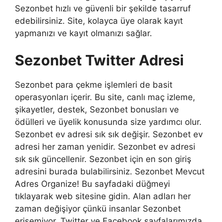
Sezonbet hızlı ve güvenli bir şekilde tasarruf
edebilirsiniz. Site, kolayca üye olarak kayıt
yapmanızı ve kayıt olmanızı sağlar.
Sezonbet Twitter Adresi
Sezonbet para çekme işlemleri de basit
operasyonları içerir. Bu site, canlı maç izleme,
şikayetler, destek, Sezonbet bonusları ve
ödülleri ve üyelik konusunda size yardımcı olur.
Sezonbet ev adresi sık sık değişir. Sezonbet ev
adresi her zaman yenidir. Sezonbet ev adresi
sık sık güncellenir. Sezonbet için en son giriş
adresini burada bulabilirsiniz. Sezonbet Mevcut
Adres Organize! Bu sayfadaki düğmeyi
tıklayarak web sitesine gidin. Alan adları her
zaman değişiyor çünkü insanlar Sezonbet
erişemiyor. Twitter ve Facebook sayfalarımızda