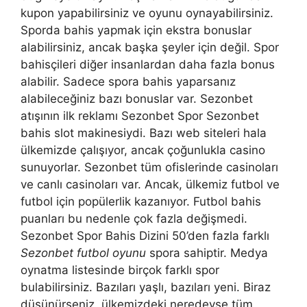
kupon yapabilirsiniz ve oyunu oynayabilirsiniz.
Sporda bahis yapmak için ekstra bonuslar
alabilirsiniz, ancak başka şeyler için değil. Spor
bahisçileri diğer insanlardan daha fazla bonus
alabilir. Sadece spora bahis yaparsanız
alabileceğiniz bazı bonuslar var. Sezonbet
atışının ilk reklamı Sezonbet Spor Sezonbet
bahis slot makinesiydi. Bazı web siteleri hala
ülkemizde çalışıyor, ancak çoğunlukla casino
sunuyorlar. Sezonbet tüm ofislerinde casinoları
ve canlı casinoları var. Ancak, ülkemiz futbol ve
futbol için popülerlik kazanıyor. Futbol bahis
puanları bu nedenle çok fazla değişmedi.
Sezonbet Spor Bahis Dizini 50’den fazla farklı
Sezonbet futbol oyunu
spora sahiptir. Medya
oynatma listesinde birçok farklı spor
bulabilirsiniz. Bazıları yaşlı, bazıları yeni. Biraz
düşünürseniz, ülkemizdeki neredeyse tüm