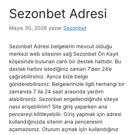
Sezonbet Adresi
Mayıs 30, 2026
yazar
Sezonbet
Sezonbet Adresi belgelerin mevcut olduğu
merkezi web sitesinin sağ Sezonbet Ön Kayıt
köşesinde bulunan canlı bir destek hattıdır. Bu
destek hattını istediğiniz zaman 7’den 24’e
çağırabilirsiniz. Ayrıca bize belge
gönderebilirsiniz. Belgelerinizle ilgili herhangi bir
zamanda 7 ila 24 saat arasında yardım
alabilirsiniz. Sezonbet engellendiğinde siteye
nasıl erişebilirim? Site giriş yaparken ana
pencereyi kilitleyebilir. Giriş yapmak için adresi
kullandığınızda sitenin ana penceresini
açamazsınız. Oturum açmak için kullandığınız