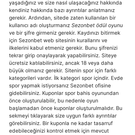
yaşadığınız ve size nasıl ulaşacağınız hakkında
kendiniz hakkında bazı ayrıntılar anlatmanız
gerekir. Ardından, sitede zaten kullanılan bir
kullanıcı adı oluşturmanız
Sezonbet ödül oyunu
ve bir şifre girmeniz gerekir. Kaydınızı bitirmek
için Sezonbet web sitesinin kurallarını ve
ilkelerini kabul etmeniz gerekir. Bunu şifrenizi
tekrar girip onaylayarak yapabilirsiniz. Siteye
ücretsiz katılabilirsiniz, ancak 18 veya daha
büyük olmanız gerekir. Sitenin spor için farklı
kategorileri vardır. İlk kategori spor içindir. Evde
spor yapmak istiyorsanız Sezonbet ofisine
gidebilirsiniz. Kuponlar spor bahis oyunundan
önce oluşturulabilir, bu nedenle oyun
başlamadan önce kuponlar oluşturulmalıdır. Bu
sekmeyi tıklayarak size uygun farklı ayrıntılar
görebilirsiniz. Bir kuponla ne kadar tasarruf
edebileceğinizi kontrol etmek için mevcut