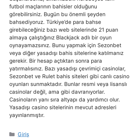
futbol maçlarının bahisler olduğunu
görebilirsiniz. Bugün bu önemli şeyden
bahsediyoruz. Türkiye’de para bahse
girebileceğiniz bazı web sitelerinde 21 puan
almaya çalıştığınız Blackjack adlı bir oyun
oynayamazsınız. Bunu yapmak için Sezonbet
veya diğer yasadışı bahis sitelerine katılmanız
gerekir. Bir hesap açtıktan sonra para
yatırmalısınız. Bazı yasadışı çevrimiçi casinolar,
Sezonbet ve Rulet bahis siteleri gibi canlı casino
oyunları sunmaktadır. Bunlar resmi veya lisanslı
casinolar değil, ama gibi davranıyorlar.
Casinoların yanı sıra altyapı da yardımcı olur.
Yasadışı casino sitelerinin mevcut adresleri
yayınlanmıştır.
Kategoriler
Giriş