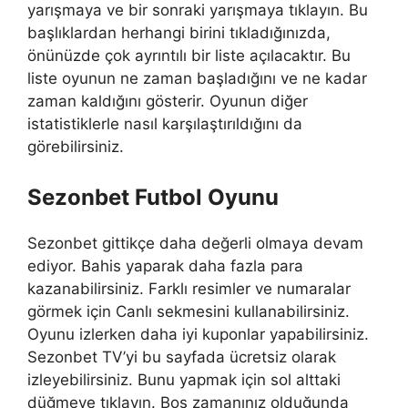
yarışmaya ve bir sonraki yarışmaya tıklayın. Bu
başlıklardan herhangi birini tıkladığınızda,
önünüzde çok ayrıntılı bir liste açılacaktır. Bu
liste oyunun ne zaman başladığını ve ne kadar
zaman kaldığını gösterir. Oyunun diğer
istatistiklerle nasıl karşılaştırıldığını da
görebilirsiniz.
Sezonbet Futbol Oyunu
Sezonbet gittikçe daha değerli olmaya devam
ediyor. Bahis yaparak daha fazla para
kazanabilirsiniz. Farklı resimler ve numaralar
görmek için Canlı sekmesini kullanabilirsiniz.
Oyunu izlerken daha iyi kuponlar yapabilirsiniz.
Sezonbet TV’yi bu sayfada ücretsiz olarak
izleyebilirsiniz. Bunu yapmak için sol alttaki
düğmeye tıklayın. Boş zamanınız olduğunda