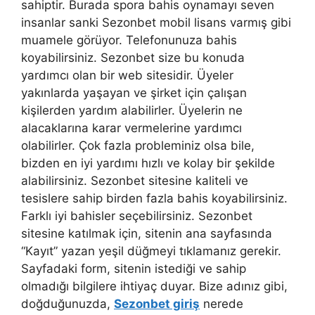
sahiptir. Burada spora bahis oynamayı seven
insanlar sanki Sezonbet mobil lisans varmış gibi
muamele görüyor. Telefonunuza bahis
koyabilirsiniz. Sezonbet size bu konuda
yardımcı olan bir web sitesidir. Üyeler
yakınlarda yaşayan ve şirket için çalışan
kişilerden yardım alabilirler. Üyelerin ne
alacaklarına karar vermelerine yardımcı
olabilirler. Çok fazla probleminiz olsa bile,
bizden en iyi yardımı hızlı ve kolay bir şekilde
alabilirsiniz. Sezonbet sitesine kaliteli ve
tesislere sahip birden fazla bahis koyabilirsiniz.
Farklı iyi bahisler seçebilirsiniz. Sezonbet
sitesine katılmak için, sitenin ana sayfasında
“Kayıt” yazan yeşil düğmeyi tıklamanız gerekir.
Sayfadaki form, sitenin istediği ve sahip
olmadığı bilgilere ihtiyaç duyar. Bize adınız gibi,
doğduğunuzda,
Sezonbet giriş
nerede