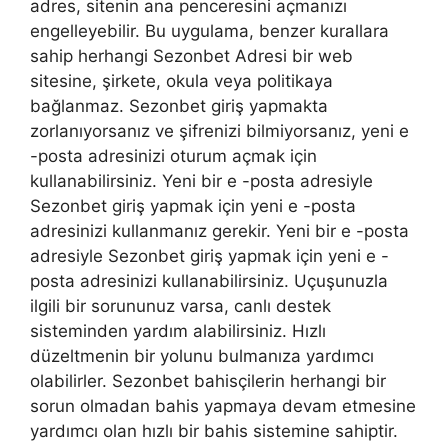
adres, sitenin ana penceresini açmanızı
engelleyebilir. Bu uygulama, benzer kurallara
sahip herhangi Sezonbet Adresi bir web
sitesine, şirkete, okula veya politikaya
bağlanmaz. Sezonbet giriş yapmakta
zorlanıyorsanız ve şifrenizi bilmiyorsanız, yeni e
-posta adresinizi oturum açmak için
kullanabilirsiniz. Yeni bir e -posta adresiyle
Sezonbet giriş yapmak için yeni e -posta
adresinizi kullanmanız gerekir. Yeni bir e -posta
adresiyle Sezonbet giriş yapmak için yeni e -
posta adresinizi kullanabilirsiniz. Uçuşunuzla
ilgili bir sorununuz varsa, canlı destek
sisteminden yardım alabilirsiniz. Hızlı
düzeltmenin bir yolunu bulmanıza yardımcı
olabilirler. Sezonbet bahisçilerin herhangi bir
sorun olmadan bahis yapmaya devam etmesine
yardımcı olan hızlı bir bahis sistemine sahiptir.