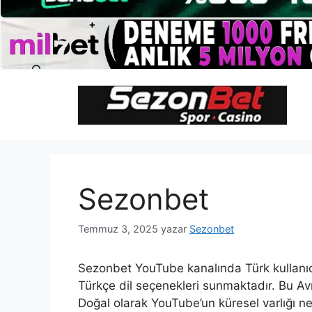
İçeriğe
atla
Sezonbet
Temmuz 3, 2025
yazar
Sezonbet
Sezonbet YouTube kanalında Türk kullanıcıl
Türkçe dil seçenekleri sunmaktadır. Bu Av
Doğal olarak YouTube’un küresel varlığı ne