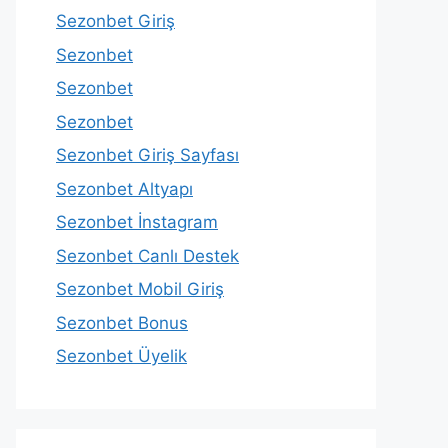
Sezonbet Giriş
Sezonbet
Sezonbet
Sezonbet
Sezonbet Giriş Sayfası
Sezonbet Altyapı
Sezonbet İnstagram
Sezonbet Canlı Destek
Sezonbet Mobil Giriş
Sezonbet Bonus
Sezonbet Üyelik