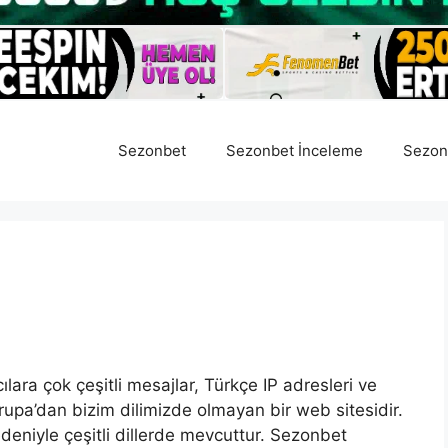
Sezonbet
Sezonbet İnceleme
Sezon
ara çok çeşitli mesajlar, Türkçe IP adresleri ve
rupa’dan bizim dilimizde olmayan bir web sitesidir.
deniyle çeşitli dillerde mevcuttur. Sezonbet