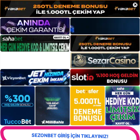
×
SEZONBET GİRİŞ İÇİN TIKLAYINIZ!