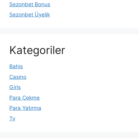
Sezonbet Bonus
Sezonbet Üyelik
Kategoriler
Bahis
Casino
Giriş
Para Çekme
Para Yatırma
Tv