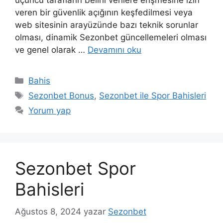
üçüncü tarafların belirli verilere erişmesine izin
veren bir güvenlik açığının keşfedilmesi veya
web sitesinin arayüzünde bazı teknik sorunlar
olması, dinamik Sezonbet güncellemeleri olması
ve genel olarak …
Devamını oku
Kategoriler
Bahis
Etiketler
Sezonbet Bonus
,
Sezonbet ile Spor Bahisleri
Yorum yap
Sezonbet Spor
Bahisleri
Ağustos 8, 2024
yazar
Sezonbet