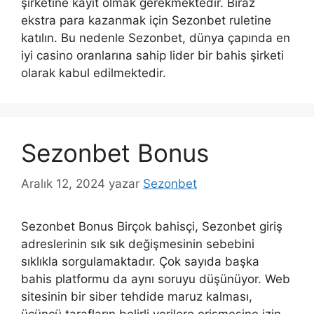
şirketine kayıt olmak gerekmektedir. Biraz
ekstra para kazanmak için Sezonbet ruletine
katılın. Bu nedenle Sezonbet, dünya çapında en
iyi casino oranlarına sahip lider bir bahis şirketi
olarak kabul edilmektedir.
Sezonbet Bonus
Aralık 12, 2024
yazar
Sezonbet
Sezonbet Bonus Birçok bahisçi, Sezonbet giriş
adreslerinin sık sık değişmesinin sebebini
sıklıkla sorgulamaktadır. Çok sayıda başka
bahis platformu da aynı soruyu düşünüyor. Web
sitesinin bir siber tehdide maruz kalması,