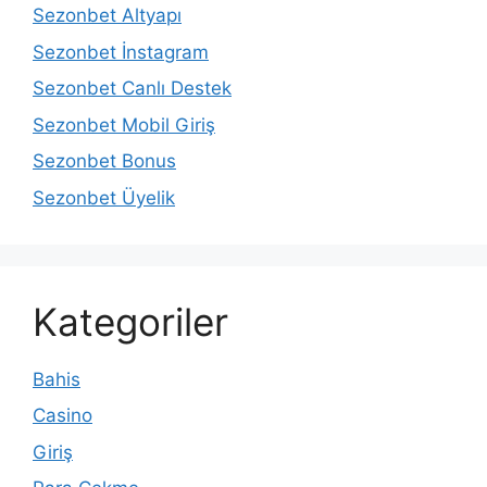
Sezonbet Altyapı
Sezonbet İnstagram
Sezonbet Canlı Destek
Sezonbet Mobil Giriş
Sezonbet Bonus
Sezonbet Üyelik
Kategoriler
Bahis
Casino
Giriş